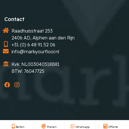
Contact
Raadhuisstraat 253
2406 AD, Alphen aan den Rijn
+31 (0) 6 48 91 52 06
info@markyourfloor.nl
Kvk: NL003040518B81
BTW: 76047725
© 2026 Mark Your Floor |
Algemene voorwaarden
|
Sitemap
Bellen
Mailen
Whatsapp
Offerte