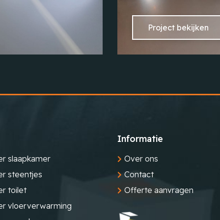
Project bekijken
Informatie
er slaapkamer
Over ons
er steentjes
Contact
r toilet
Offerte aanvragen
er vloerverwarming