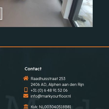
Contact
Raadhuisstraat 253
2406 AD, Alphen aan den Rijn
+31 (0) 6 48 91 52 06
info@markyourfloor.nl
Kvk: NL003040518B81