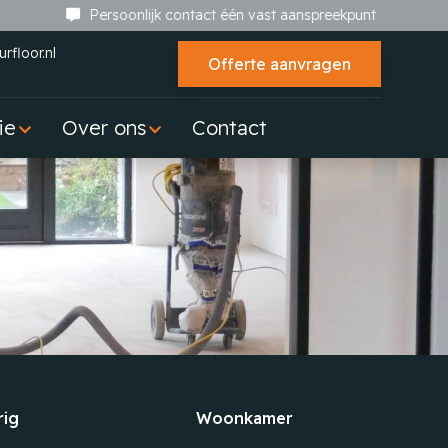
Persoonlijk contact één vast aanspreekpunt
rfloor.nl
Offerte aanvragen
ie
Over ons
Contact
rig
Woonkamer