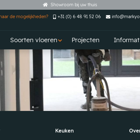
Showroom bij uw thuis
naar de mogelijkheden?
+31 (0) 6 48 91 52 06
info@markyou
Soorten vloeren
Projecten
Informat
r
Keuken
Ove