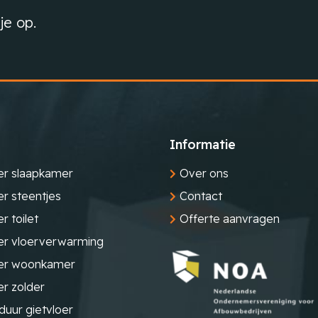
je op.
Informatie
er slaapkamer
Over ons
er steentjes
Contact
r toilet
Offerte aanvragen
er vloerverwarming
oer woonkamer
er zolder
uur gietvloer