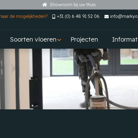
Showroom bij uw thuis
naar de mogelijkheden?
+31 (0) 6 48 91 52 06
info@markyou
Soorten vloeren
Projecten
Informat