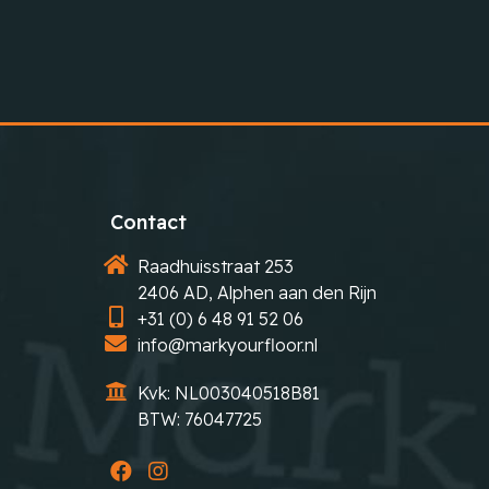
Contact
Raadhuisstraat 253
2406 AD, Alphen aan den Rijn
+31 (0) 6 48 91 52 06
info@markyourfloor.nl
Kvk: NL003040518B81
BTW: 76047725