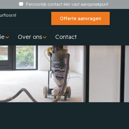
Persoonlijk contact één vast aanspreekpunt
rfloor.nl
Offerte aanvragen
ie
Over ons
Contact