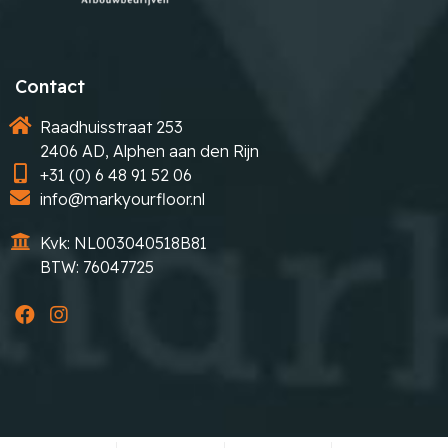
Contact
Raadhuisstraat 253
2406 AD, Alphen aan den Rijn
+31 (0) 6 48 91 52 06
info@markyourfloor.nl
Kvk: NL003040518B81
BTW: 76047725