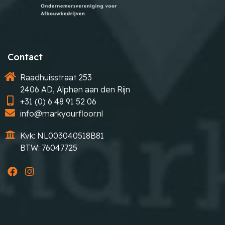
Contact
Raadhuisstraat 253
2406 AD, Alphen aan den Rijn
+31 (0) 6 48 91 52 06
info@markyourfloor.nl
Kvk: NL003040518B81
BTW: 76047725