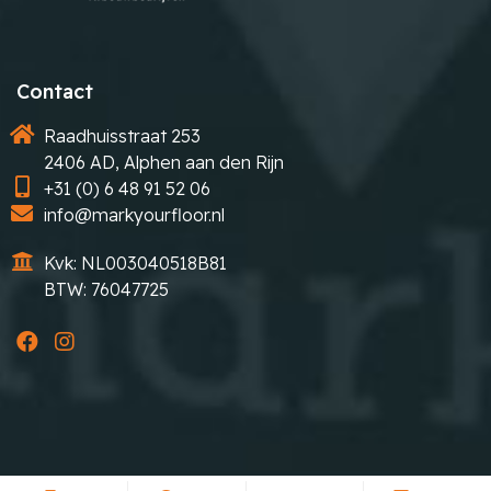
Contact
Raadhuisstraat 253
2406 AD, Alphen aan den Rijn
+31 (0) 6 48 91 52 06
info@markyourfloor.nl
Kvk: NL003040518B81
BTW: 76047725