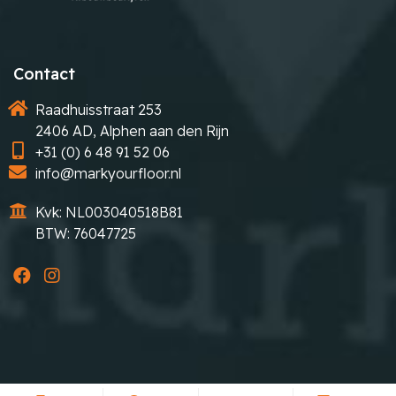
Contact
Raadhuisstraat 253
2406 AD, Alphen aan den Rijn
+31 (0) 6 48 91 52 06
info@markyourfloor.nl
Kvk: NL003040518B81
BTW: 76047725