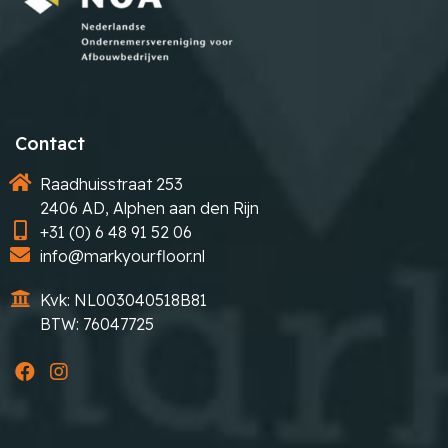
Contact
Raadhuisstraat 253
2406 AD, Alphen aan den Rijn
+31 (0) 6 48 91 52 06
info@markyourfloor.nl
Kvk: NL003040518B81
BTW: 76047725