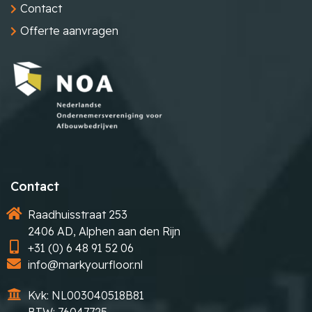
Contact
Offerte aanvragen
Contact
Raadhuisstraat 253
2406 AD, Alphen aan den Rijn
+31 (0) 6 48 91 52 06
info@markyourfloor.nl
Kvk: NL003040518B81