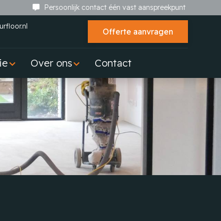
Persoonlijk contact één vast aanspreekpunt
rfloor.nl
Offerte aanvragen
ie
Over ons
Contact