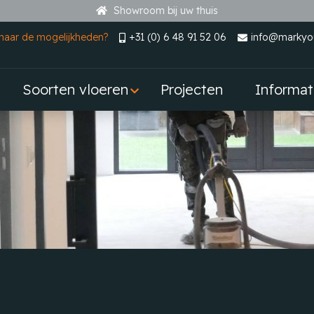
Showroom bij uw thuis
naar de mogelijkheden?
+31 (0) 6 48 91 52 06
info@markyou
Soorten vloeren
Projecten
Informat