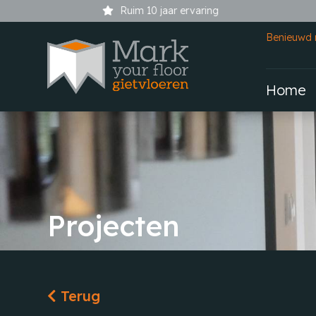
Ruim 10 jaar ervaring
Benieuwd 
Home
Projecten
Terug