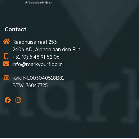
Contact
Raadhuisstraat 253
2406 AD, Alphen aan den Rijn
+31 (0) 6 48 91 52 06
info@markyourfloor.nl
Kvk: NL003040518B81
BTW: 76047725