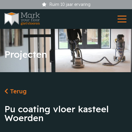
Ruim 10 jaar ervaring
Projecten
Terug
Pu coating vloer kasteel
Woerden