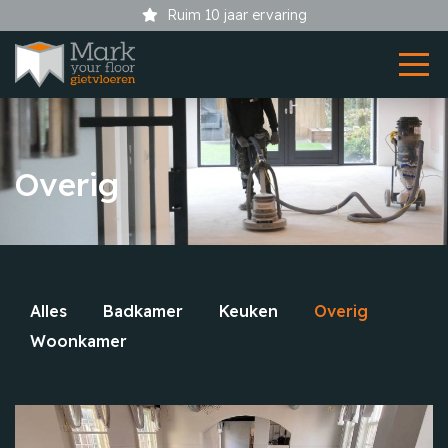
 ervaring
Showroom bij 
Overig
Alles
Badkamer
Keuken
Overig
Woonkamer