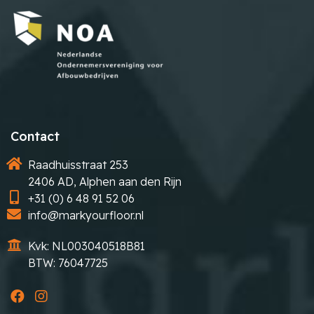
Contact
Raadhuisstraat 253
2406 AD, Alphen aan den Rijn
+31 (0) 6 48 91 52 06
info@markyourfloor.nl
Kvk: NL003040518B81
BTW: 76047725